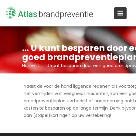
Ga
naar
de
inhoud
… U kunt besparen door 
goed brandpreventiepla
Home
… U kunt besparen door een goed brandpre
Naast de voor de hand liggende redenen als voorzor
het vermijden van veiligheidsincidenten, kan een go
brandpreventieplan uw bedrijf of onderneming ook 
kosten te besparen op de lange termijn. Denk bijvoo
aan (stapel)kortingen op uw verzekering!