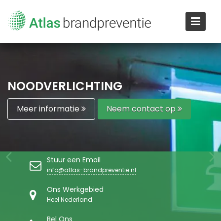
Ga
naar
de
inhoud
NOODVERLICHTING
Meer informatie
Neem contact op
Stuur een Email
info@atlas-brandpreventie.nl
Ons Werkgebied
Heel Nederland
Bel Ons