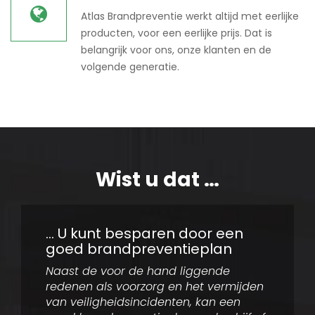
Atlas Brandpreventie werkt altijd met eerlijke
producten, voor een eerlijke prijs. Dat is
belangrijk voor ons, onze klanten en de
volgende generatie.
Wist u dat …
… Blusmiddelen belangrijk zijn
… U kunt besparen door een
goed brandpreventieplan
Blusmiddelen dragen bij aan de
brandveiligheid van uw organisatie.
Naast de voor de hand liggende
Een gedegen brandveiligheidplan is
redenen als voorzorg en het vermijden
daarbij essentieel.
van veiligheidsincidenten, kan een