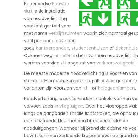
Nederlandse
Bouwbe
sluit
is de installatie
van noodverlichting
verplicht gesteld voor
met name
verblijfsruimten
waarin zich normaal ges
veel personen bevinden,
zoals
kantoorpanden
,
studentenhuizen
of
ziekenhui
Ook een weg
tunnelbuis
dient van een noodverlichtin
[1
worden voorzien uit oogpunt van
verkeersveiligheid
.
De meeste moderne noodverlichting is voorzien van
sterke
led
-lampen. Eerdere, nog altijd zeer gangbare
varianten zijn voorzien van
“tl”-
of
halogeenlampen
.
Noodverlichting is ook te vinden in enkele vormen va
vervoer, zoals in
vliegtuigen
. Over het vloeroppervlak
langs de gangpaden smalle lichtstroken, die ophoud
een afwijkende kleur hebben bij de verschillende
nooduitgangen. Wanneer bij brand de cabine te veel
bevat, kan men zodoende kruipend over de grond al