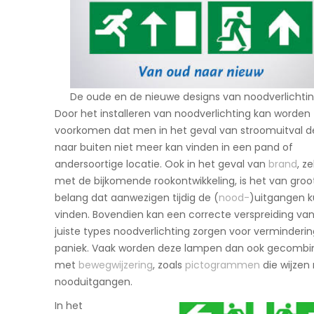
De oude en de nieuwe designs van noodverlichtin
Door het installeren van noodverlichting kan worden
voorkomen dat men in het geval van stroomuitval 
naar buiten niet meer kan vinden in een pand of
andersoortige locatie. Ook in het geval van
brand
, z
met de bijkomende rookontwikkeling, is het van groo
belang dat aanwezigen tijdig de (
nood-
)uitgangen 
vinden. Bovendien kan een correcte verspreiding va
juiste types noodverlichting zorgen voor verminderi
paniek. Vaak worden deze lampen dan ook gecombi
met
bewegwijzering
, zoals
pictogrammen
die wijzen
nooduitgangen.
In het