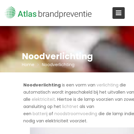
Ga
naar
de
inhoud
Noodverlichting
Home
Noodverlichting
Noodverlichting
is een vorm van
verlichting
die
automatisch wordt ingeschakeld bij het uitvallen va
alle
elektriciteit
. Hiertoe is de lamp voorzien van zow
aansluiting op het
lichtnet
als van
een
batterij
of
noodstroomvoeding
die de lamp indi
nodig van elektriciteit voorziet.