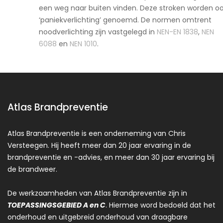
een weg naar buiten vinden. Deze stroken worden oo
‘paniekverlichting’ genoemd. De normen omtrent
noodverlichting zijn vastgelegd in
NEN-EN 1838
,
NEN
6088
en
NEN 1010
.
Atlas Brandpreventie
Atlas Brandpreventie is een onderneming van Chris
Versteegen. Hij heeft meer dan 20 jaar ervaring in de
brandpreventie en -advies, en meer dan 30 jaar ervaring bij
de brandweer.
De werkzaamheden van Atlas Brandpreventie zijn in
TOEPASSINGSGEBIED A en C
. Hiermee word bedoeld dat het
onderhoud en uitgebreid onderhoud van draagbare